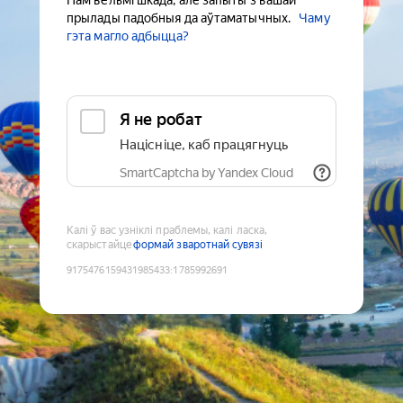
Нам вельмі шкада, але запыты з вашай
прылады падобныя да аўтаматычных.
Чаму
гэта магло адбыцца?
Я не робат
Націсніце, каб працягнуць
SmartCaptcha by Yandex Cloud
Калі ў вас узніклі праблемы, калі ласка,
скарыстайце
формай зваротнай сувязі
9175476159431985433
:
1785992691