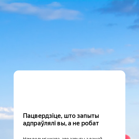
Пацвердзіце, што запыты
адпраўлялі вы, а не робат