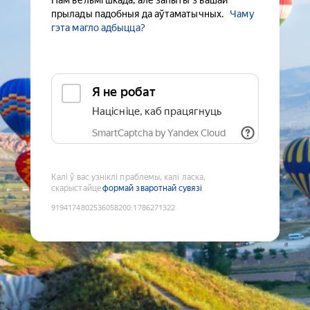
Нам вельмі шкада, але запыты з вашай
прылады падобныя да аўтаматычных.
Чаму
гэта магло адбыцца?
Я не робат
Націсніце, каб працягнуць
SmartCaptcha by Yandex Cloud
Калі ў вас узніклі праблемы, калі ласка,
скарыстайце
формай зваротнай сувязі
9194174802536058200
:
1786271322