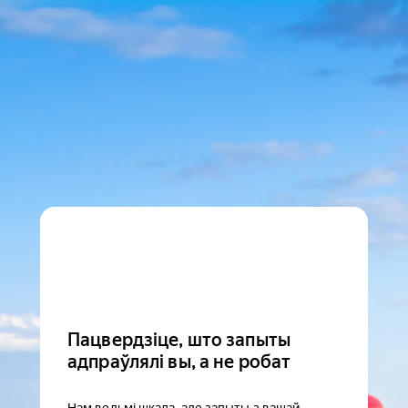
Пацвердзіце, што запыты
адпраўлялі вы, а не робат