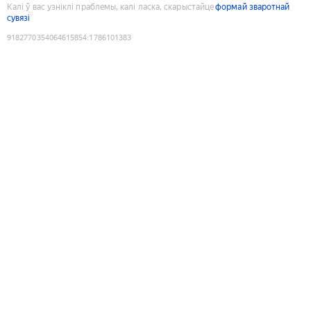
Калі ў вас узніклі праблемы, калі ласка, скарыстайце
формай зваротнай
сувязі
9182770354064615854
:
1786101383