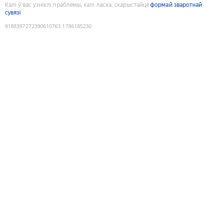
Калі ў вас узніклі праблемы, калі ласка, скарыстайце
формай зваротнай
сувязі
9188397272390610763
:
1786185230