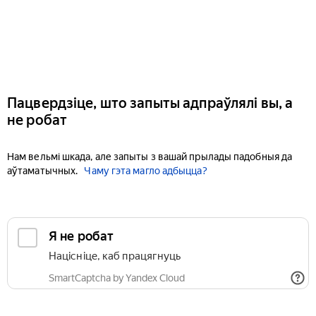
Пацвердзіце, што запыты адпраўлялі вы, а
не робат
Нам вельмі шкада, але запыты з вашай прылады падобныя да
аўтаматычных.
Чаму гэта магло адбыцца?
Я не робат
Націсніце, каб працягнуць
SmartCaptcha by Yandex Cloud