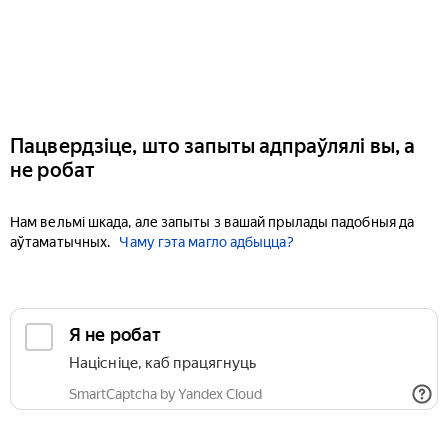
Пацвердзіце, што запыты адпраўлялі вы, а
не робат
Нам вельмі шкада, але запыты з вашай прылады падобныя да
аўтаматычных.
Чаму гэта магло адбыцца?
Я не робат
Націсніце, каб працягнуць
SmartCaptcha by Yandex Cloud