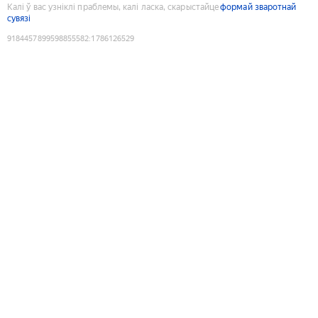
Калі ў вас узніклі праблемы, калі ласка, скарыстайце
формай зваротнай
сувязі
9184457899598855582
:
1786126529