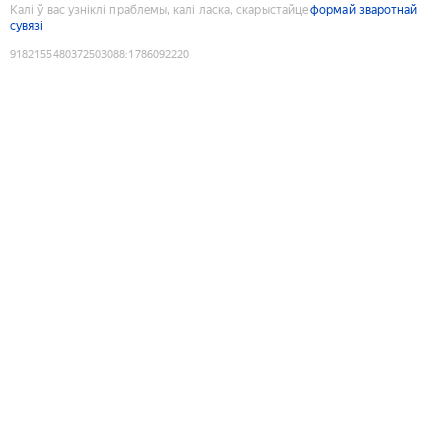
Калі ў вас узніклі праблемы, калі ласка, скарыстайце
формай зваротнай
сувязі
9182155480372503088
:
1786092220