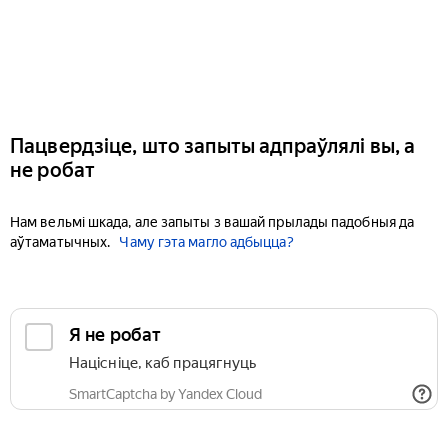
Пацвердзіце, што запыты адпраўлялі вы, а
не робат
Нам вельмі шкада, але запыты з вашай прылады падобныя да
аўтаматычных.
Чаму гэта магло адбыцца?
Я не робат
Націсніце, каб працягнуць
SmartCaptcha by Yandex Cloud