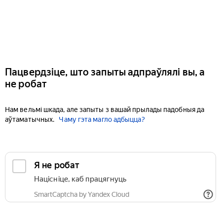
Пацвердзіце, што запыты адпраўлялі вы, а
не робат
Нам вельмі шкада, але запыты з вашай прылады падобныя да
аўтаматычных.
Чаму гэта магло адбыцца?
Я не робат
Націсніце, каб працягнуць
SmartCaptcha by Yandex Cloud