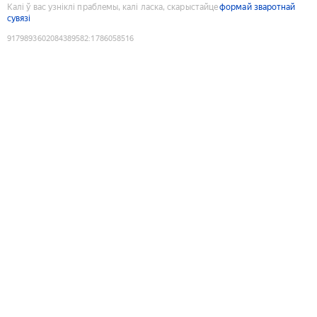
Калі ў вас узніклі праблемы, калі ласка, скарыстайце
формай зваротнай
сувязі
9179893602084389582
:
1786058516