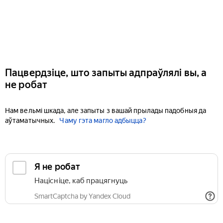
Пацвердзіце, што запыты адпраўлялі вы, а
не робат
Нам вельмі шкада, але запыты з вашай прылады падобныя да
аўтаматычных.
Чаму гэта магло адбыцца?
Я не робат
Націсніце, каб працягнуць
SmartCaptcha by Yandex Cloud