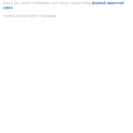
Калі ў вас узніклі праблемы, калі ласка, скарыстайце
формай зваротнай
сувязі
9194815427846105810
:
1786280868