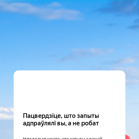
Пацвердзіце, што запыты
адпраўлялі вы, а не робат