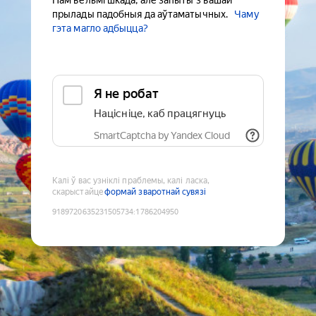
Нам вельмі шкада, але запыты з вашай
прылады падобныя да аўтаматычных.
Чаму
гэта магло адбыцца?
Я не робат
Націсніце, каб працягнуць
SmartCaptcha by Yandex Cloud
Калі ў вас узніклі праблемы, калі ласка,
скарыстайце
формай зваротнай сувязі
9189720635231505734
:
1786204950