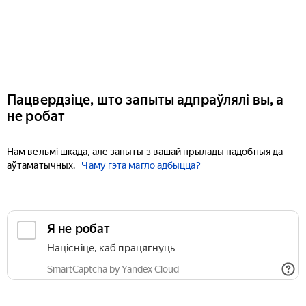
Пацвердзіце, што запыты адпраўлялі вы, а
не робат
Нам вельмі шкада, але запыты з вашай прылады падобныя да
аўтаматычных.
Чаму гэта магло адбыцца?
Я не робат
Націсніце, каб працягнуць
SmartCaptcha by Yandex Cloud