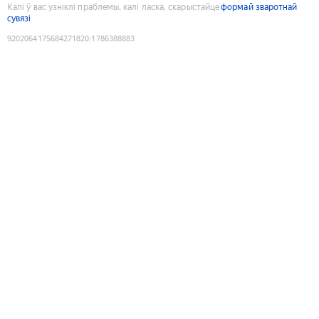
Калі ў вас узніклі праблемы, калі ласка, скарыстайце
формай зваротнай
сувязі
9202064175684271820
:
1786388883