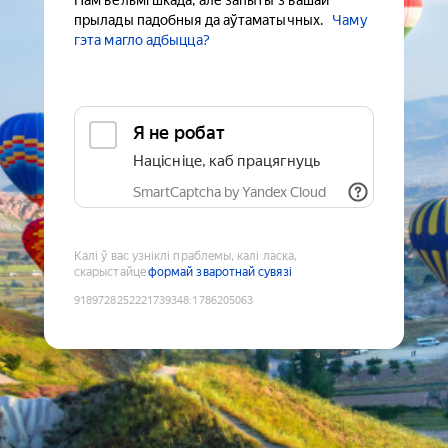
Нам вельмі шкада, але запыты з вашай
прылады падобныя да аўтаматычных.
Чаму
гэта магло адбыцца?
Я не робат
Націсніце, каб працягнуць
SmartCaptcha by Yandex Cloud
Калі ў вас узніклі праблемы, калі ласка,
скарыстайце
формай зваротнай сувязі
9189728252221739348
:
1786205063