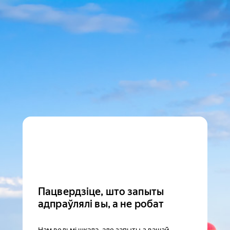
Пацвердзіце, што запыты
адпраўлялі вы, а не робат