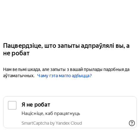
Пацвердзіце, што запыты адпраўлялі вы, а
не робат
Нам вельмі шкада, але запыты з вашай прылады падобныя да
аўтаматычных.
Чаму гэта магло адбыцца?
Я не робат
Націсніце, каб працягнуць
SmartCaptcha by Yandex Cloud