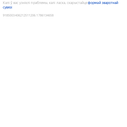
Калі ў вас узніклі праблемы, калі ласка, скарыстайце
формай зваротнай
сувязі
9185003406212511206
:
1786134658