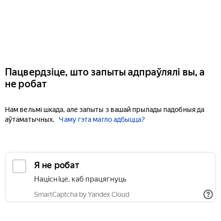
Пацвердзіце, што запыты адпраўлялі вы, а
не робат
Нам вельмі шкада, але запыты з вашай прылады падобныя да
аўтаматычных.
Чаму гэта магло адбыцца?
Я не робат
Націсніце, каб працягнуць
SmartCaptcha by Yandex Cloud