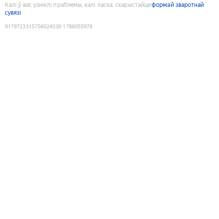
Калі ў вас узніклі праблемы, калі ласка, скарыстайце
формай зваротнай
сувязі
9179723315756024038
:
1786055978