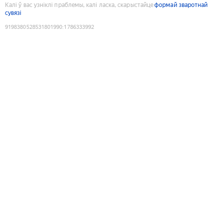
Калі ў вас узніклі праблемы, калі ласка, скарыстайце
формай зваротнай
сувязі
9198380528531801990
:
1786333992