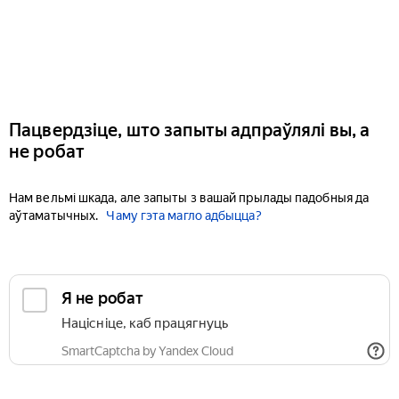
Пацвердзіце, што запыты адпраўлялі вы, а
не робат
Нам вельмі шкада, але запыты з вашай прылады падобныя да
аўтаматычных.
Чаму гэта магло адбыцца?
Я не робат
Націсніце, каб працягнуць
SmartCaptcha by Yandex Cloud