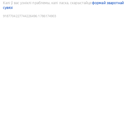
Калі ў вас узніклі праблемы, калі ласка, скарыстайце
формай зваротнай
сувязі
9187704227744226496
:
1786174903