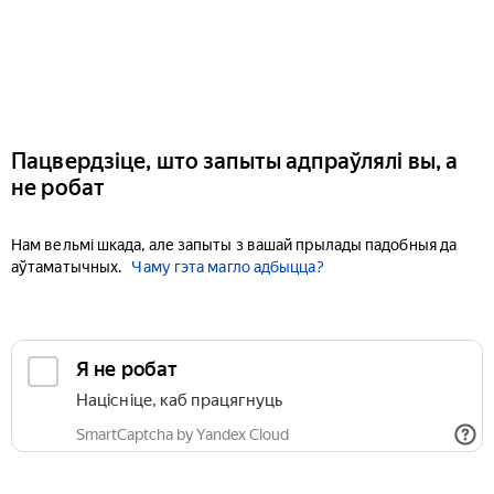
Пацвердзіце, што запыты адпраўлялі вы, а
не робат
Нам вельмі шкада, але запыты з вашай прылады падобныя да
аўтаматычных.
Чаму гэта магло адбыцца?
Я не робат
Націсніце, каб працягнуць
SmartCaptcha by Yandex Cloud