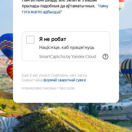
Нам вельмі шкада, але запыты з вашай
прылады падобныя да аўтаматычных.
Чаму
гэта магло адбыцца?
Я не робат
Націсніце, каб працягнуць
SmartCaptcha by Yandex Cloud
Калі ў вас узніклі праблемы, калі ласка,
скарыстайце
формай зваротнай сувязі
9190482088573462668
:
1786216296