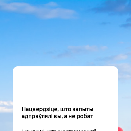
Пацвердзіце, што запыты
адпраўлялі вы, а не робат