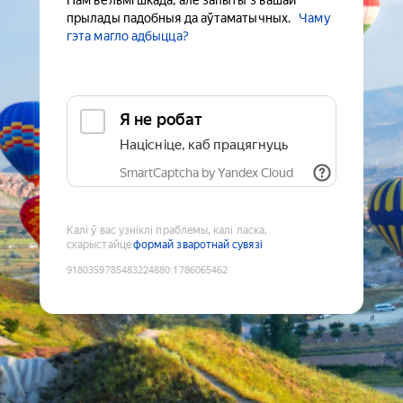
Нам вельмі шкада, але запыты з вашай
прылады падобныя да аўтаматычных.
Чаму
гэта магло адбыцца?
Я не робат
Націсніце, каб працягнуць
SmartCaptcha by Yandex Cloud
Калі ў вас узніклі праблемы, калі ласка,
скарыстайце
формай зваротнай сувязі
9180359785483224880
:
1786065462