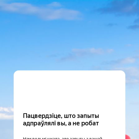
Пацвердзіце, што запыты
адпраўлялі вы, а не робат