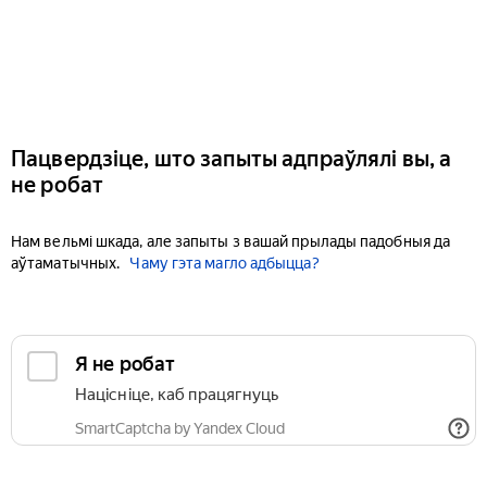
Пацвердзіце, што запыты адпраўлялі вы, а
не робат
Нам вельмі шкада, але запыты з вашай прылады падобныя да
аўтаматычных.
Чаму гэта магло адбыцца?
Я не робат
Націсніце, каб працягнуць
SmartCaptcha by Yandex Cloud