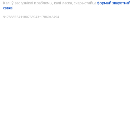
Калі ў вас узніклі праблемы, калі ласка, скарыстайце
формай зваротнай
сувязі
9178885541180768943
:
1786043494