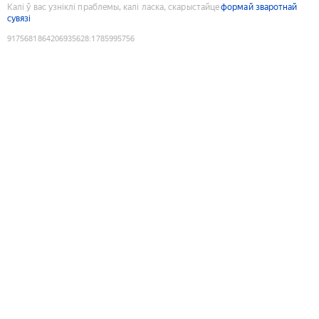
Калі ў вас узніклі праблемы, калі ласка, скарыстайце
формай зваротнай
сувязі
9175681864206935628
:
1785995756