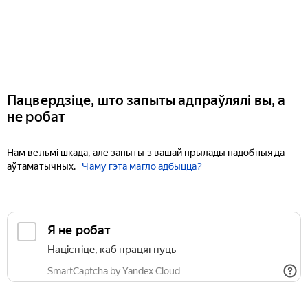
Пацвердзіце, што запыты адпраўлялі вы, а
не робат
Нам вельмі шкада, але запыты з вашай прылады падобныя да
аўтаматычных.
Чаму гэта магло адбыцца?
Я не робат
Націсніце, каб працягнуць
SmartCaptcha by Yandex Cloud