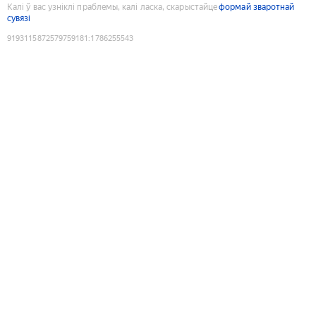
Калі ў вас узніклі праблемы, калі ласка, скарыстайце
формай зваротнай
сувязі
9193115872579759181
:
1786255543