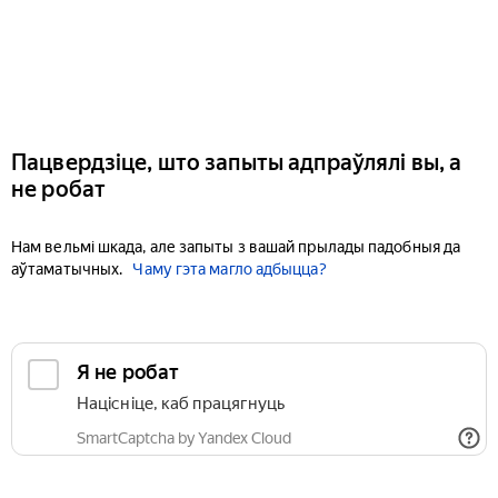
Пацвердзіце, што запыты адпраўлялі вы, а
не робат
Нам вельмі шкада, але запыты з вашай прылады падобныя да
аўтаматычных.
Чаму гэта магло адбыцца?
Я не робат
Націсніце, каб працягнуць
SmartCaptcha by Yandex Cloud