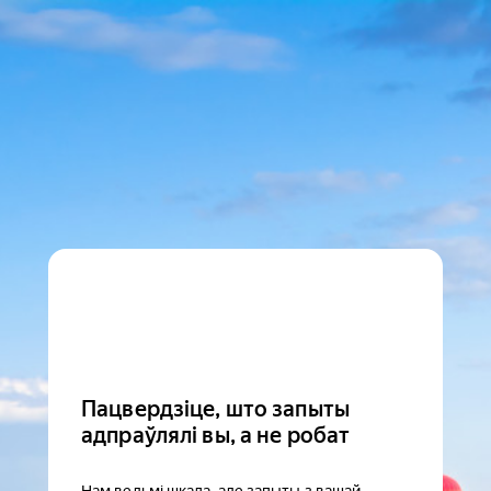
Пацвердзіце, што запыты
адпраўлялі вы, а не робат