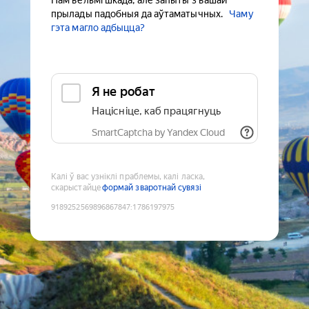
Нам вельмі шкада, але запыты з вашай
прылады падобныя да аўтаматычных.
Чаму
гэта магло адбыцца?
Я не робат
Націсніце, каб працягнуць
SmartCaptcha by Yandex Cloud
Калі ў вас узніклі праблемы, калі ласка,
скарыстайце
формай зваротнай сувязі
9189252569896867847
:
1786197975