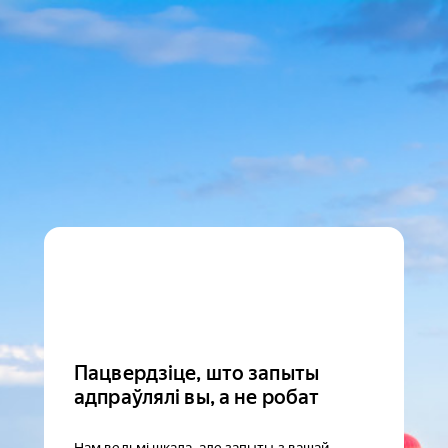
Пацвердзіце, што запыты
адпраўлялі вы, а не робат