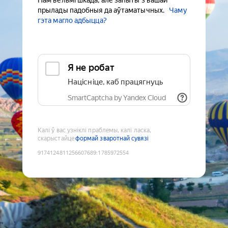
Нам вельмі шкада, але запыты з вашай
прылады падобныя да аўтаматычных.
Чаму
гэта магло адбыцца?
Я не робат
Націсніце, каб працягнуць
SmartCaptcha by Yandex Cloud
Калі ў вас узніклі праблемы, калі ласка,
скарыстайце
формай зваротнай сувязі
9174124811256607689
:
1785972554