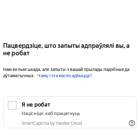
Пацвердзіце, што запыты адпраўлялі вы, а
не робат
Нам вельмі шкада, але запыты з вашай прылады падобныя да
аўтаматычных.
Чаму гэта магло адбыцца?
Я не робат
Націсніце, каб працягнуць
SmartCaptcha by Yandex Cloud