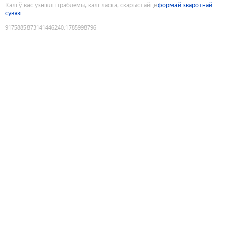
Калі ў вас узніклі праблемы, калі ласка, скарыстайце
формай зваротнай
сувязі
9175885873141446240
:
1785998796