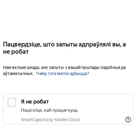
Пацвердзіце, што запыты адпраўлялі вы, а
не робат
Нам вельмі шкада, але запыты з вашай прылады падобныя да
аўтаматычных.
Чаму гэта магло адбыцца?
Я не робат
Націсніце, каб працягнуць
SmartCaptcha by Yandex Cloud