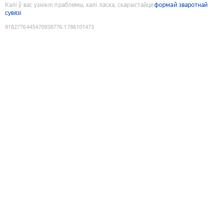
Калі ў вас узніклі праблемы, калі ласка, скарыстайце
формай зваротнай
сувязі
9182776445470938776
:
1786101473