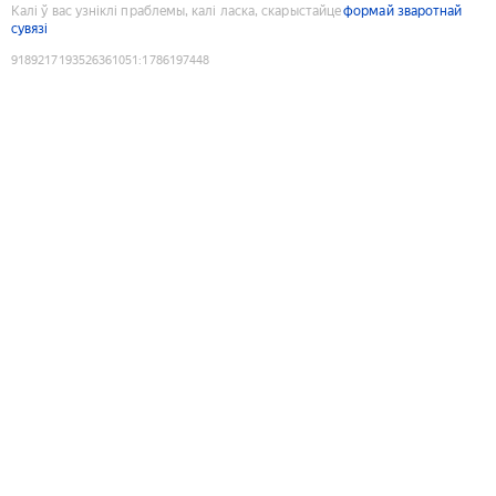
Калі ў вас узніклі праблемы, калі ласка, скарыстайце
формай зваротнай
сувязі
9189217193526361051
:
1786197448