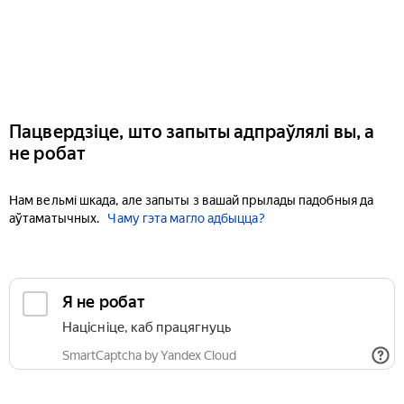
Пацвердзіце, што запыты адпраўлялі вы, а
не робат
Нам вельмі шкада, але запыты з вашай прылады падобныя да
аўтаматычных.
Чаму гэта магло адбыцца?
Я не робат
Націсніце, каб працягнуць
SmartCaptcha by Yandex Cloud