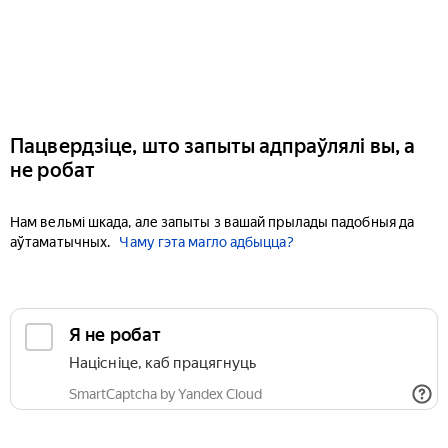
Пацвердзіце, што запыты адпраўлялі вы, а
не робат
Нам вельмі шкада, але запыты з вашай прылады падобныя да
аўтаматычных.
Чаму гэта магло адбыцца?
Я не робат
Націсніце, каб працягнуць
SmartCaptcha by Yandex Cloud