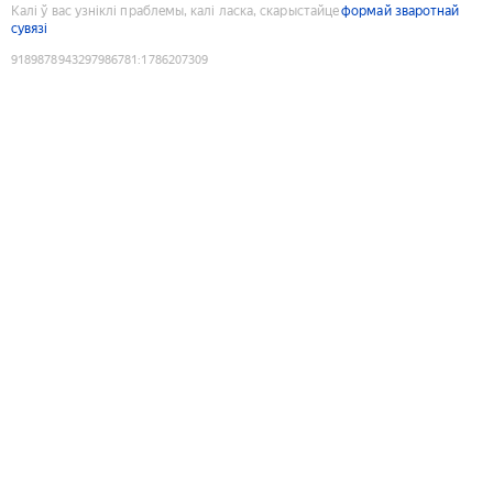
Калі ў вас узніклі праблемы, калі ласка, скарыстайце
формай зваротнай
сувязі
9189878943297986781
:
1786207309