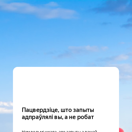
Пацвердзіце, што запыты
адпраўлялі вы, а не робат