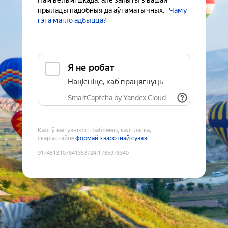
Нам вельмі шкада, але запыты з вашай
прылады падобныя да аўтаматычных.
Чаму
гэта магло адбыцца?
Я не робат
Націсніце, каб працягнуць
SmartCaptcha by Yandex Cloud
Калі ў вас узніклі праблемы, калі ласка,
скарыстайце
формай зваротнай сувязі
9174513107841353724
:
1785978340