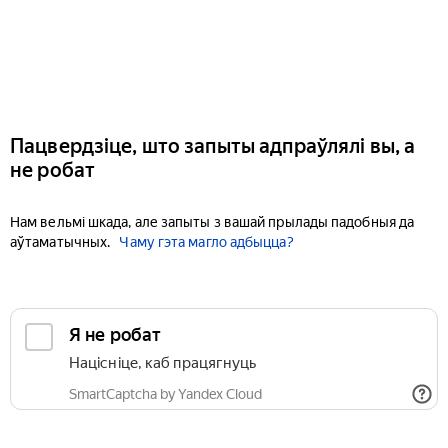
Пацвердзіце, што запыты адпраўлялі вы, а
не робат
Нам вельмі шкада, але запыты з вашай прылады падобныя да
аўтаматычных.
Чаму гэта магло адбыцца?
Я не робат
Націсніце, каб працягнуць
SmartCaptcha by Yandex Cloud