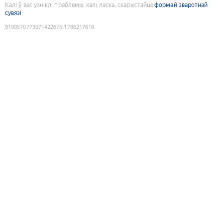
Калі ў вас узніклі праблемы, калі ласка, скарыстайце
формай зваротнай
сувязі
9190570773071422675
:
1786217618