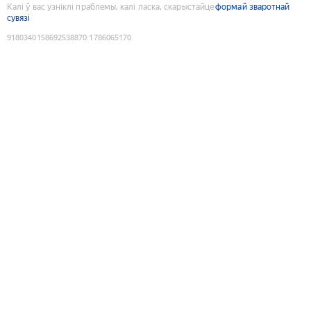
Калі ў вас узніклі праблемы, калі ласка, скарыстайце
формай зваротнай
сувязі
9180340158692538870
:
1786065170