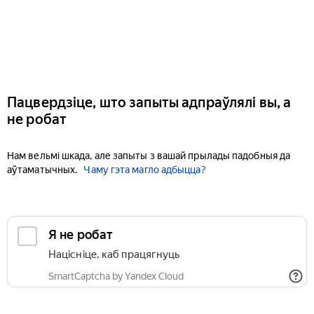
Пацвердзіце, што запыты адпраўлялі вы, а
не робат
Нам вельмі шкада, але запыты з вашай прылады падобныя да
аўтаматычных.
Чаму гэта магло адбыцца?
Я не робат
Націсніце, каб працягнуць
SmartCaptcha by Yandex Cloud