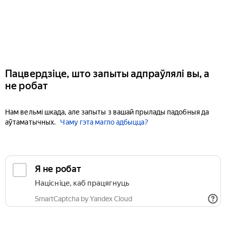
Пацвердзіце, што запыты адпраўлялі вы, а
не робат
Нам вельмі шкада, але запыты з вашай прылады падобныя да
аўтаматычных.
Чаму гэта магло адбыцца?
Я не робат
Націсніце, каб працягнуць
SmartCaptcha by Yandex Cloud