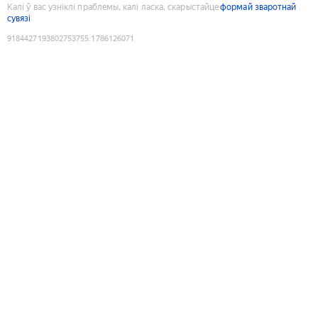
Калі ў вас узніклі праблемы, калі ласка, скарыстайце
формай зваротнай
сувязі
9184427193802753755
:
1786126071