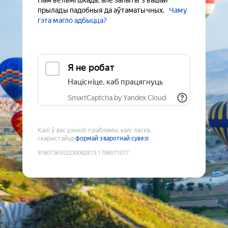
Нам вельмі шкада, але запыты з вашай
прылады падобныя да аўтаматычных.
Чаму
гэта магло адбыцца?
Я не робат
Націсніце, каб працягнуць
SmartCaptcha by Yandex Cloud
Калі ў вас узніклі праблемы, калі ласка,
скарыстайце
формай зваротнай сувязі
9180736552230082813
:
1786071077