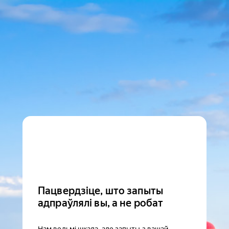
Пацвердзіце, што запыты
адпраўлялі вы, а не робат