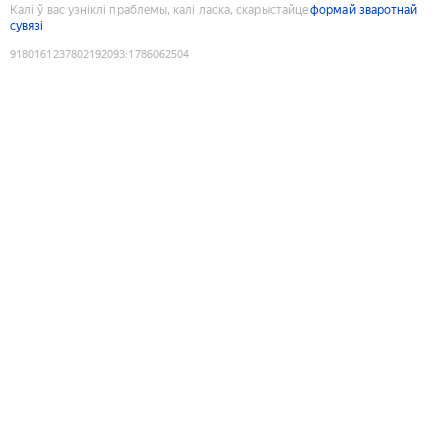
Калі ў вас узніклі праблемы, калі ласка, скарыстайце
формай зваротнай
сувязі
9180161237802192093
:
1786062504