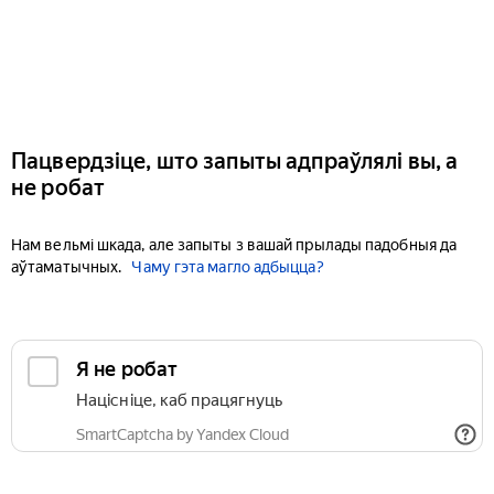
Пацвердзіце, што запыты адпраўлялі вы, а
не робат
Нам вельмі шкада, але запыты з вашай прылады падобныя да
аўтаматычных.
Чаму гэта магло адбыцца?
Я не робат
Націсніце, каб працягнуць
SmartCaptcha by Yandex Cloud