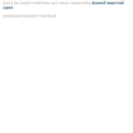
Калі ў вас узніклі праблемы, калі ласка, скарыстайце
формай зваротнай
сувязі
9188062924152536509
:
1786180248