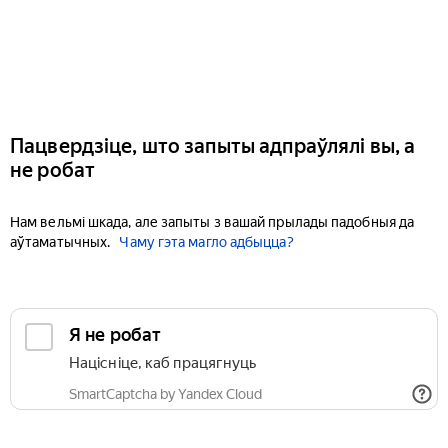
Пацвердзіце, што запыты адпраўлялі вы, а
не робат
Нам вельмі шкада, але запыты з вашай прылады падобныя да
аўтаматычных.
Чаму гэта магло адбыцца?
Я не робат
Націсніце, каб працягнуць
SmartCaptcha by Yandex Cloud