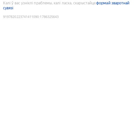
Калі ў вас узніклі праблемы, калі ласка, скарыстайце
формай зваротнай
сувязі
9197820223741411090
:
1786325643