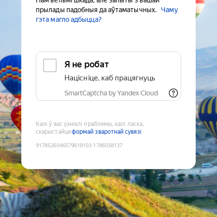
Нам вельмі шкада, але запыты з вашай
прылады падобныя да аўтаматычных.
Чаму
гэта магло адбыцца?
Я не робат
Націсніце, каб працягнуць
SmartCaptcha by Yandex Cloud
Калі ў вас узніклі праблемы, калі ласка,
скарыстайце
формай зваротнай сувязі
9178526046579618103
:
1786038137