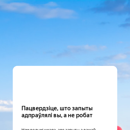
Пацвердзіце, што запыты
адпраўлялі вы, а не робат