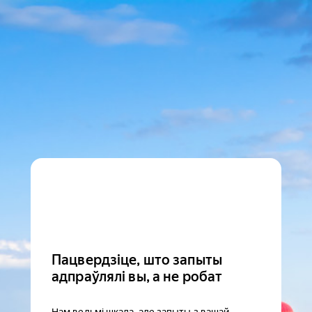
Пацвердзіце, што запыты
адпраўлялі вы, а не робат