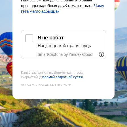
Нам вельмі шкада, але запыты з вашай
прылады падобныя да аўтаматычных.
Чаму
гэта магло адбыцца?
Я не робат
Націсніце, каб працягнуць
SmartCaptcha by Yandex Cloud
Калі ў вас узніклі праблемы, калі ласка,
скарыстайце
формай зваротнай сувязі
9177747138222644564
:
1786026531