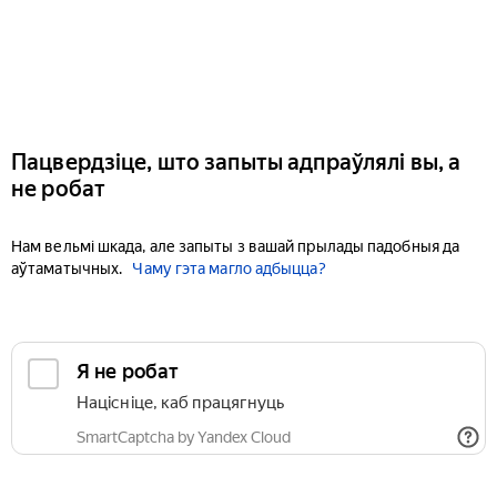
Пацвердзіце, што запыты адпраўлялі вы, а
не робат
Нам вельмі шкада, але запыты з вашай прылады падобныя да
аўтаматычных.
Чаму гэта магло адбыцца?
Я не робат
Націсніце, каб працягнуць
SmartCaptcha by Yandex Cloud