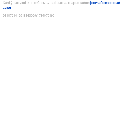
Калі ў вас узніклі праблемы, калі ласка, скарыстайце
формай зваротнай
сувязі
9180724019918163029
:
1786070890