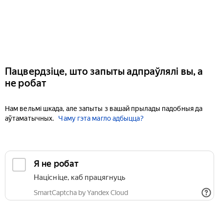
Пацвердзіце, што запыты адпраўлялі вы, а
не робат
Нам вельмі шкада, але запыты з вашай прылады падобныя да
аўтаматычных.
Чаму гэта магло адбыцца?
Я не робат
Націсніце, каб працягнуць
SmartCaptcha by Yandex Cloud