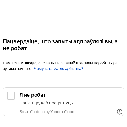
Пацвердзіце, што запыты адпраўлялі вы, а
не робат
Нам вельмі шкада, але запыты з вашай прылады падобныя да
аўтаматычных.
Чаму гэта магло адбыцца?
Я не робат
Націсніце, каб працягнуць
SmartCaptcha by Yandex Cloud