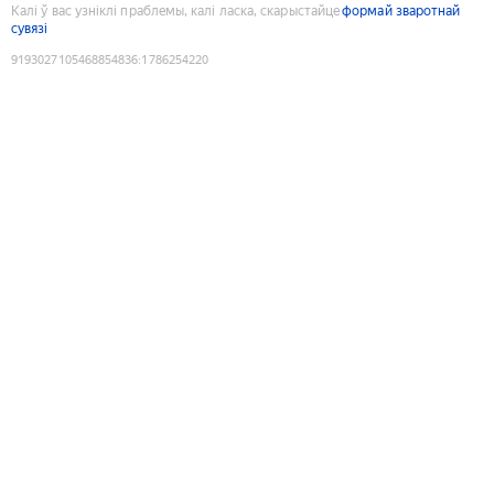
Калі ў вас узніклі праблемы, калі ласка, скарыстайце
формай зваротнай
сувязі
9193027105468854836
:
1786254220