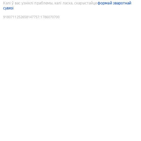
Калі ў вас узніклі праблемы, калі ласка, скарыстайце
формай зваротнай
сувязі
9180711252658147757
:
1786070700