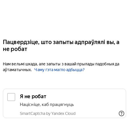
Пацвердзіце, што запыты адпраўлялі вы, а
не робат
Нам вельмі шкада, але запыты з вашай прылады падобныя да
аўтаматычных.
Чаму гэта магло адбыцца?
Я не робат
Націсніце, каб працягнуць
SmartCaptcha by Yandex Cloud