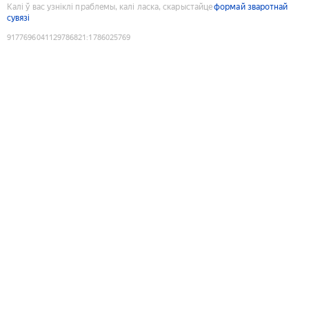
Калі ў вас узніклі праблемы, калі ласка, скарыстайце
формай зваротнай
сувязі
9177696041129786821
:
1786025769