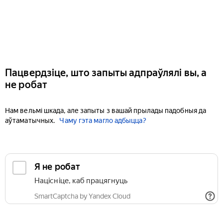
Пацвердзіце, што запыты адпраўлялі вы, а
не робат
Нам вельмі шкада, але запыты з вашай прылады падобныя да
аўтаматычных.
Чаму гэта магло адбыцца?
Я не робат
Націсніце, каб працягнуць
SmartCaptcha by Yandex Cloud