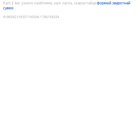
Калі ў вас узніклі праблемы, калі ласка, скарыстайце
формай зваротнай
сувязі
9186592318357145506
:
1786158334