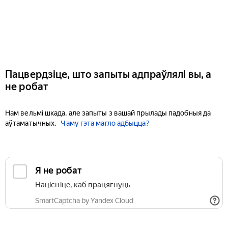
Пацвердзіце, што запыты адпраўлялі вы, а
не робат
Нам вельмі шкада, але запыты з вашай прылады падобныя да
аўтаматычных.
Чаму гэта магло адбыцца?
Я не робат
Націсніце, каб працягнуць
SmartCaptcha by Yandex Cloud