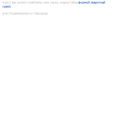
Калі ў вас узніклі праблемы, калі ласка, скарыстайце
формай зваротнай
сувязі
9191779269093549314
:
1786235626