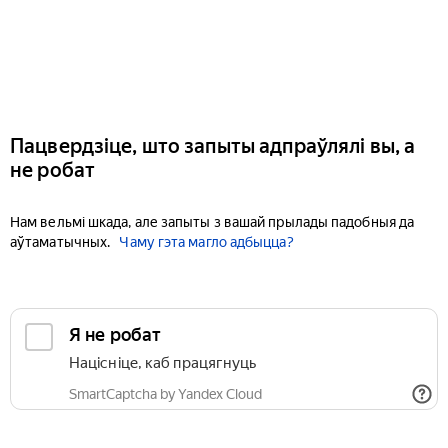
Пацвердзіце, што запыты адпраўлялі вы, а
не робат
Нам вельмі шкада, але запыты з вашай прылады падобныя да
аўтаматычных.
Чаму гэта магло адбыцца?
Я не робат
Націсніце, каб працягнуць
SmartCaptcha by Yandex Cloud