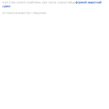
Калі ў вас узніклі праблемы, калі ласка, скарыстайце
формай зваротнай
сувязі
9177540318164947782
:
1786023449