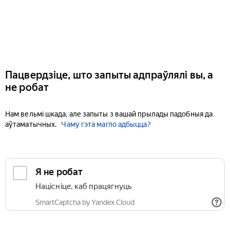
Пацвердзіце, што запыты адпраўлялі вы, а
не робат
Нам вельмі шкада, але запыты з вашай прылады падобныя да
аўтаматычных.
Чаму гэта магло адбыцца?
Я не робат
Націсніце, каб працягнуць
SmartCaptcha by Yandex Cloud