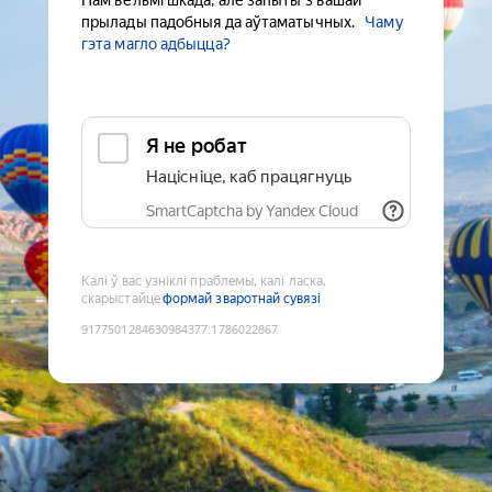
Нам вельмі шкада, але запыты з вашай
прылады падобныя да аўтаматычных.
Чаму
гэта магло адбыцца?
Я не робат
Націсніце, каб працягнуць
SmartCaptcha by Yandex Cloud
Калі ў вас узніклі праблемы, калі ласка,
скарыстайце
формай зваротнай сувязі
9177501284630984377
:
1786022867