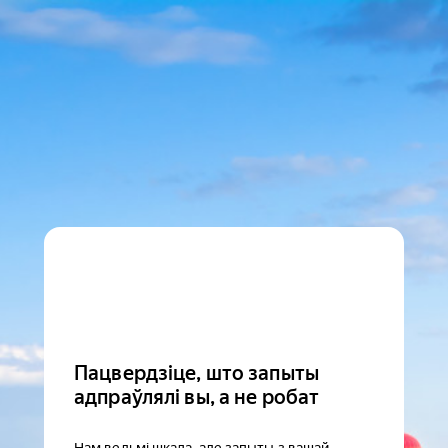
Пацвердзіце, што запыты
адпраўлялі вы, а не робат