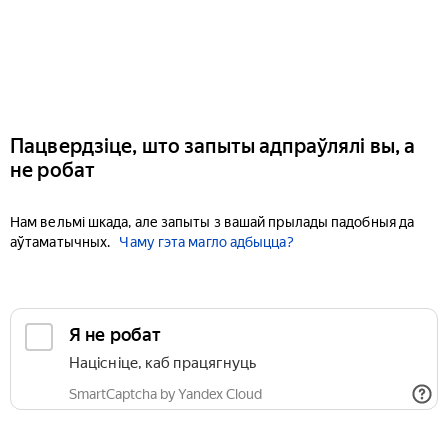
Пацвердзіце, што запыты адпраўлялі вы, а
не робат
Нам вельмі шкада, але запыты з вашай прылады падобныя да
аўтаматычных.
Чаму гэта магло адбыцца?
Я не робат
Націсніце, каб працягнуць
SmartCaptcha by Yandex Cloud