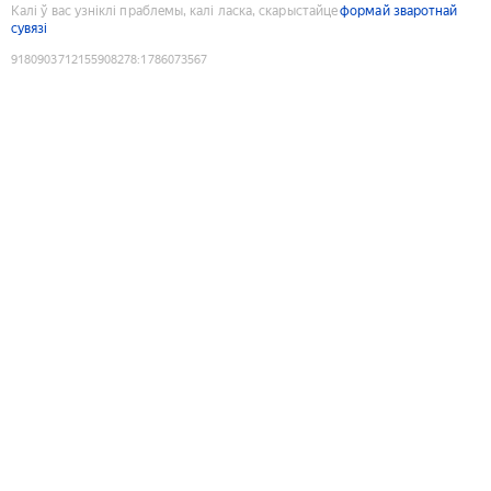
Калі ў вас узніклі праблемы, калі ласка, скарыстайце
формай зваротнай
сувязі
9180903712155908278
:
1786073567