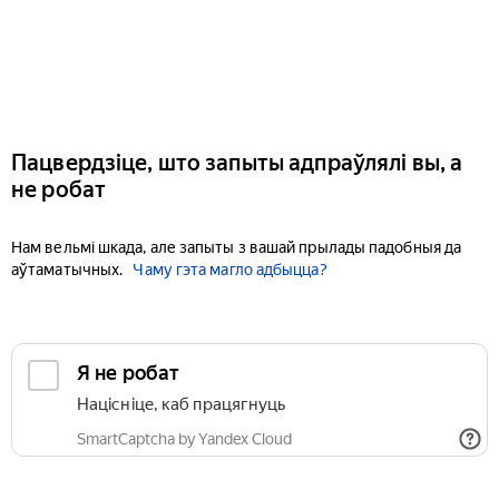
Пацвердзіце, што запыты адпраўлялі вы, а
не робат
Нам вельмі шкада, але запыты з вашай прылады падобныя да
аўтаматычных.
Чаму гэта магло адбыцца?
Я не робат
Націсніце, каб працягнуць
SmartCaptcha by Yandex Cloud