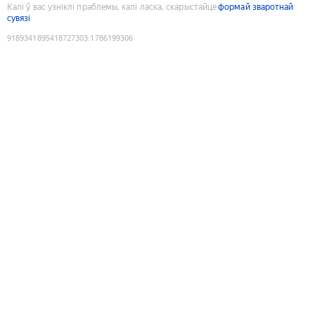
Калі ў вас узніклі праблемы, калі ласка, скарыстайце
формай зваротнай
сувязі
9189341895418727303
:
1786199306