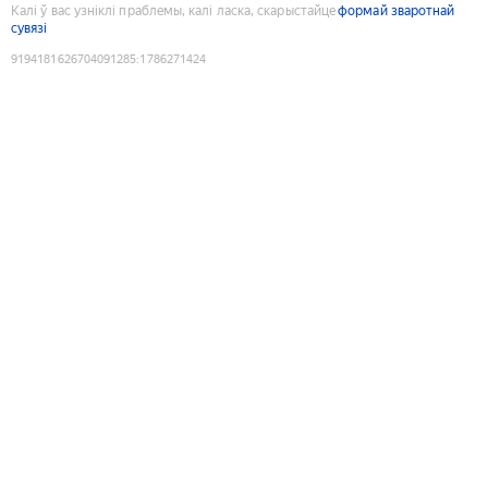
Калі ў вас узніклі праблемы, калі ласка, скарыстайце
формай зваротнай
сувязі
9194181626704091285
:
1786271424