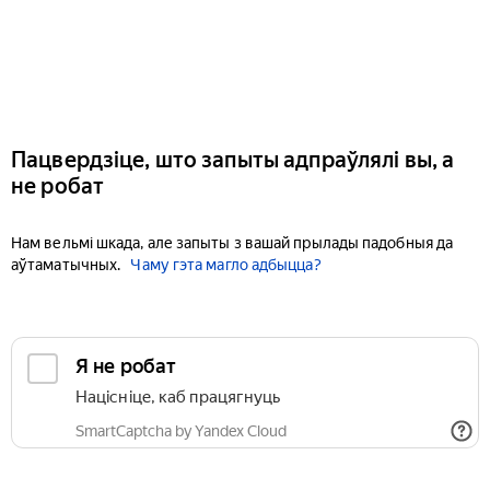
Пацвердзіце, што запыты адпраўлялі вы, а
не робат
Нам вельмі шкада, але запыты з вашай прылады падобныя да
аўтаматычных.
Чаму гэта магло адбыцца?
Я не робат
Націсніце, каб працягнуць
SmartCaptcha by Yandex Cloud