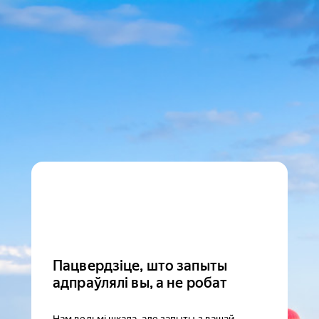
Пацвердзіце, што запыты
адпраўлялі вы, а не робат