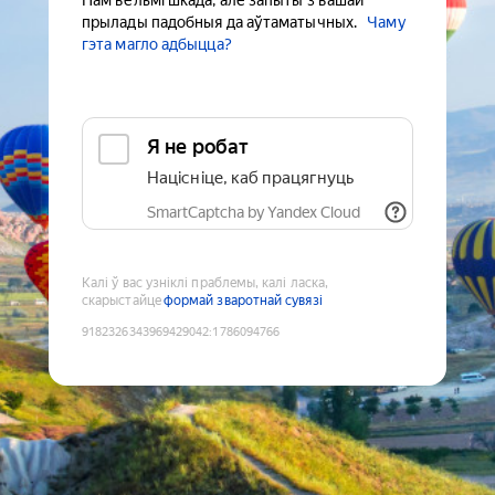
Нам вельмі шкада, але запыты з вашай
прылады падобныя да аўтаматычных.
Чаму
гэта магло адбыцца?
Я не робат
Націсніце, каб працягнуць
SmartCaptcha by Yandex Cloud
Калі ў вас узніклі праблемы, калі ласка,
скарыстайце
формай зваротнай сувязі
9182326343969429042
:
1786094766