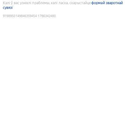
Калі ў вас узніклі праблемы, калі ласка, скарыстайце
формай зваротнай
сувязі
9198950149846359454
:
1786342480