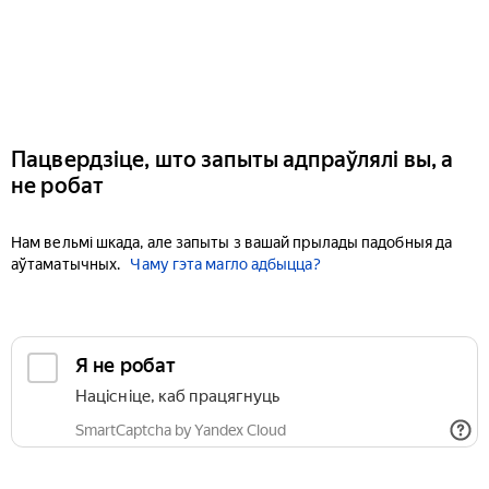
Пацвердзіце, што запыты адпраўлялі вы, а
не робат
Нам вельмі шкада, але запыты з вашай прылады падобныя да
аўтаматычных.
Чаму гэта магло адбыцца?
Я не робат
Націсніце, каб працягнуць
SmartCaptcha by Yandex Cloud